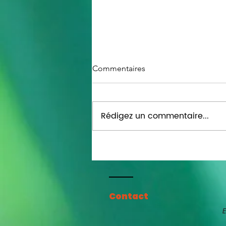
Commentaires
Rédigez un commentaire...
Le pouvoir du troupeau en
image - décodage.
Contact