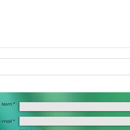
Vos pensées vous bouffent ?
Votr
8 étapes pour sortir de là.
joue
Nom *
E-mail *