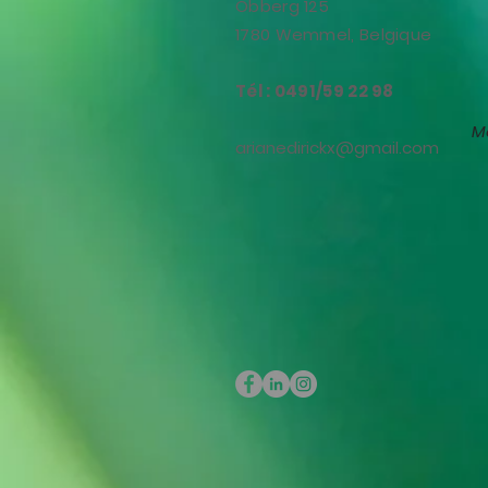
Obberg 125
1780 Wemmel, Belgique
Tél : 0491/59 22 98
M
arianedirickx@gmail.com