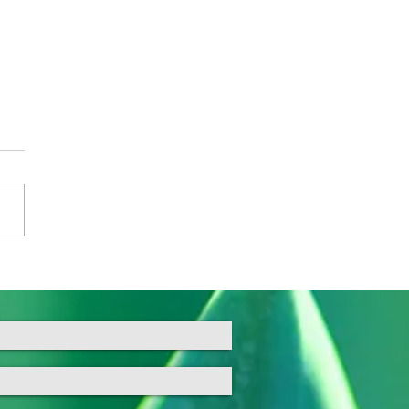
e comportement vous
 des tours