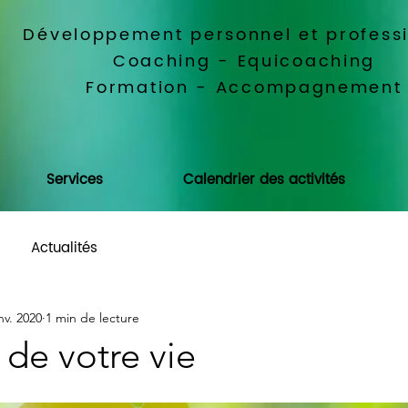
Développement personnel et profess
Coaching - Equicoaching
Formation - Accompagnement
Services
Calendrier des activités
Actualités
nv. 2020
1 min de lecture
 de votre vie