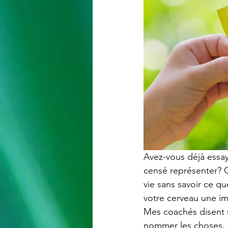
Avez-vous déjà essayé
censé représenter? C
vie sans savoir ce qu
votre cerveau une im
Mes coachés disent 
nommer les choses, d