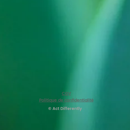
CGV
Politique de confidentialité
© Act Differently