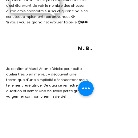
énormément sur notre propre fonctionnement,
c'est étonnant de voir le nombre des choses
qu'on crois connaître sur soi et qu'on finale ce
sont tout simplement nos croyances 😉
Si vous voulez grandir et évoluer, faite-le 😊❤️❤️
N.B.
Je confirme! Merci Ariane Dirickx pour cette
atelier très bien mené. J'y découvert une
technique d'une simplicité déconcertant mais
tellement révélatrice! De quoi se remettre en
question et semer une nouvelle petite graine qui
va germer sur mon chemin de vie!
C.S.