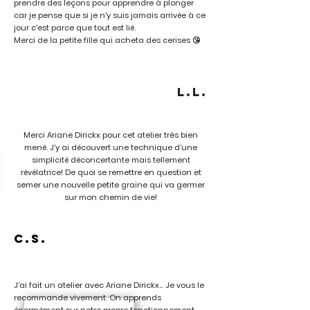
prendre des leçons pour apprendre à plonger
car je pense que si je n'y suis jamais arrivée à ce
jour c'est parce que tout est lié.
Merci de la petite fille qui acheta des cerises 😘
L.L.
Merci Ariane Dirickx pour cet atelier très bien
mené. J’y ai découvert une technique d’une
simplicité déconcertante mais tellement
révélatrice! De quoi se remettre en question et
semer une nouvelle petite graine qui va germer
sur mon chemin de vie!
C.S.
J'ai fait un atelier avec Ariane Dirickx... Je vous le
recommande vivement. On apprends