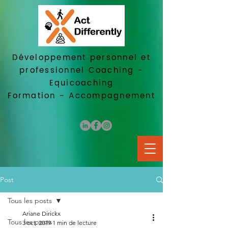
Développement personnel et
professionnel
Coaching -
Equicoaching
Formation - Accompagnement
Post
Tous les posts
Ariane Dirickx
Tous les posts
3 oct. 2019
1 min de lecture