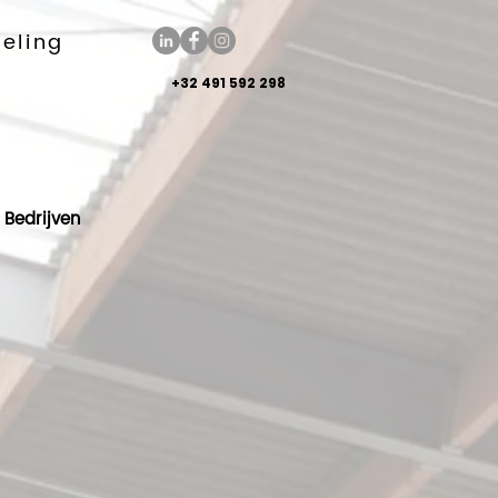
keling
+32 491 592 298
Bedrijven