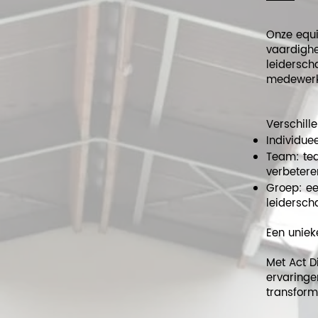
Onze equi
vaardighe
leidersch
medewerke
Verschill
Individu
Team: tea
verbetere
Groep: ee
leidersc
Een unie
Met Act D
ervaringe
transform