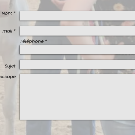
Nom *
E-mail *
Téléphone
Sujet
essage