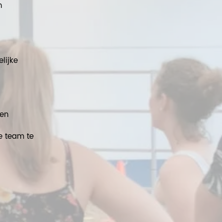
n
lijke
pen
e team te