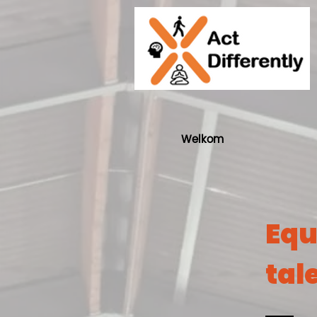
Welkom
Equ
tal