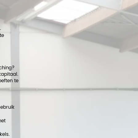
.
te
ching?
apitaal.
eften te
gebruik
met
els.