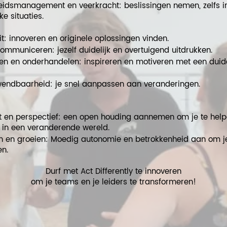
idsmanagement en veerkracht: beslissingen nemen, zelfs i
ke situaties.
it: innoveren en originele oplossingen vinden.
 communiceren: jezelf duidelijk en overtuigend uitdrukken.
en en onderhandelen: inspireren en motiveren met een duide
endbaarheid: je snel aanpassen aan veranderingen.
teit en perspectief: een open houding aannemen om je te hel
 in een veranderende wereld.
 en groeien: Moedig autonomie en betrokkenheid aan om j
en.
Durf met Act Differently te innoveren
om je teams en je leiders te transformeren!