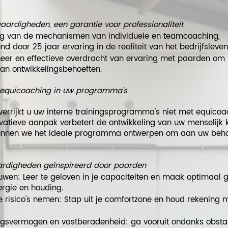
aardigheden, een garantie voor professionaliteit
ng van de mechanismen van individuele en teamcoaching,
d door 25 jaar ervaring in de realiteit van het bedrijfsleven
heer en effectieve overdracht van ervaring met paarden om 
an ontwikkelingsbehoeften.
 equicoaching in uw programma's
rrijkt u uw interne trainingsprogramma's niet met equicoa
vatieve aanpak verbetert de ontwikkeling van uw menselijk k
nnen we het ideale programma ontwerpen om aan uw beho
ardigheden geïnspireerd door paarden
ouwen: Leer te geloven in je capaciteiten en maak optimaal 
ergie en houding.
 risico's nemen: Stap uit je comfortzone en houd rekening 
ngsvermogen en vastberadenheid: ga vooruit ondanks obstak