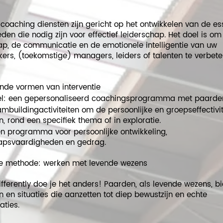
coaching diensten zijn gericht op het ontwikkelen van de es
den die nodig zijn voor effectief leiderschap. Het doel is om
ap, de communicatie en de emotionele intelligentie van uw
rs, (toekomstige) managers, leiders of talenten te verbete
ende vormen van interventie
eel: een gepersonaliseerd coachingsprogramma met paarde
mbuildingactiviteiten om de persoonlijke en groepseffectivit
n, rond een specifiek thema of in exploratie.
n programma voor persoonlijke ontwikkeling,
hapsvaardigheden en gedrag.
ke methode: werken met levende wezens
ifferently doe je het anders! Paarden, als levende wezens, b
n en situaties die aanzetten tot diep bewustzijn en echte
aties.