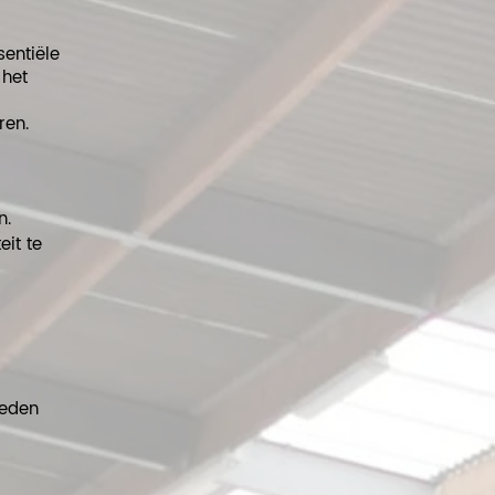
sentiële
 het
ren.
n.
eit te
ieden