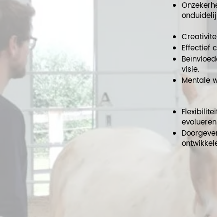
Onzekerhe
onduidelij
Creativite
Effectief
Beïnvloed
visie.
Mentale w
Flexibili
evolueren
Doorgeven
ontwikkel