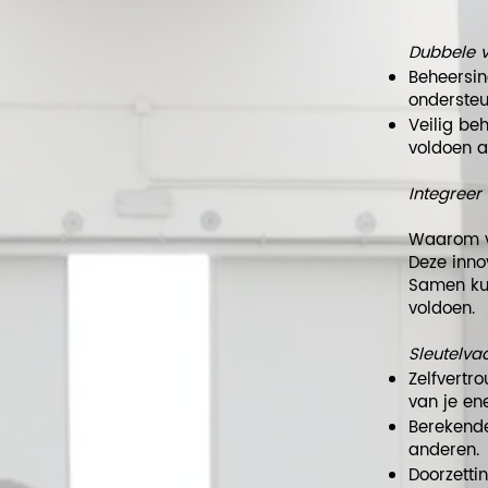
Dubbele v
Beheersi
ondersteun
Veilig be
voldoen a
Integreer
Waarom ve
Deze inno
Samen ku
voldoen.
Sleutelva
Zelfvertr
van je en
Berekende
anderen.
Doorzetti