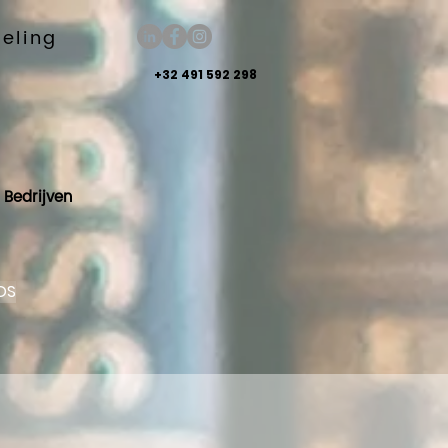
keling
+32 491 592 298
Bedrijven
OS