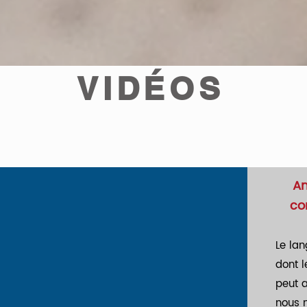
VIDÉOS
Am
co
Le lan
dont l
peut 
nous 