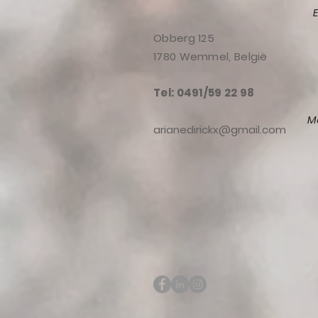
Obberg 125
1780 Wemmel, België
Tel: 0491/59 22 98
M
arianedirickx@gmail.com