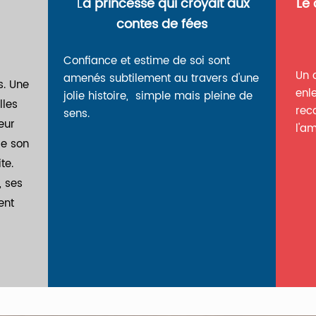
L
a princesse qui croyait aux
Le 
contes de fées
Confiance et estime de soi sont
Un 
amenés subtilement au travers d'une
s. Une
enl
jolie histoire, simple mais pleine de
lles
rec
sens.
eur
l'a
de son
te.
 ses
ent