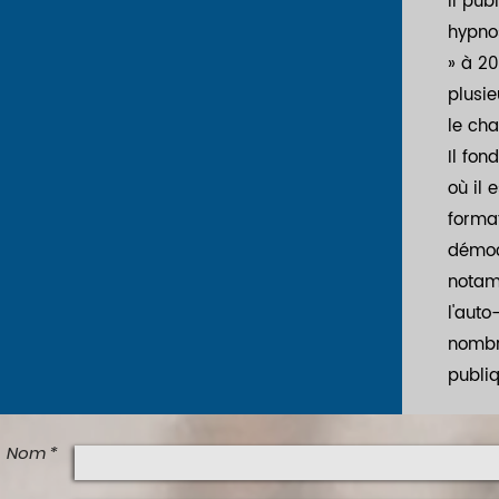
Il pub
hypno
» à 20
plusie
le ch
Il fon
où il 
format
démoc
notam
l'auto
nombr
publiq
Nom *