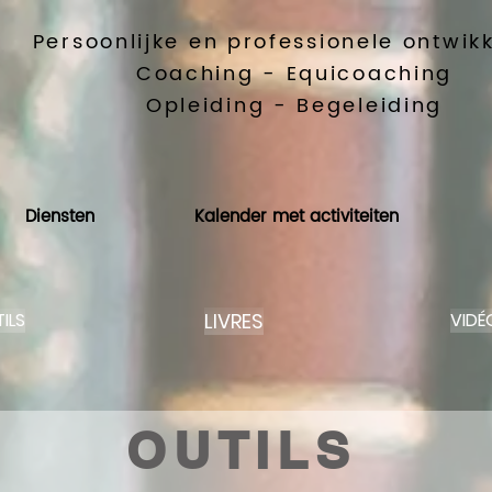
Persoonlijke en professionele ontwik
Coaching - Equicoaching
Opleiding - Begeleiding
Diensten
Kalender met activiteiten
LIVRES
ILS
VIDÉ
OUTILS