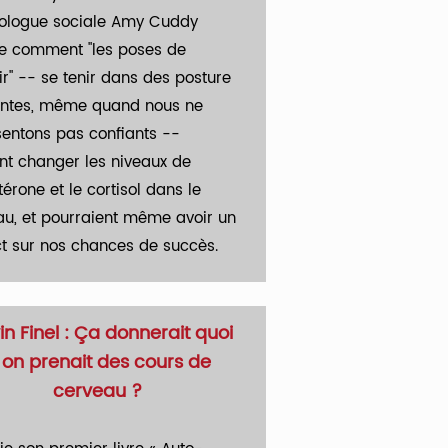
ologue sociale Amy Cuddy
e comment "les poses de
r" -- se tenir dans des posture
antes, même quand nous ne
sentons pas confiants --
nt changer les niveaux de
térone et le cortisol dans le
au, et pourraient même avoir un
t sur nos chances de succès.
n Finel
:
Ça
donnerait quoi
i on prenait des cours de
cerveau ?