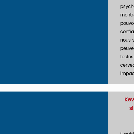
psych
montr
pouvoi
confi
nous 
peuve
testos
cerve
impac
Kevi
s