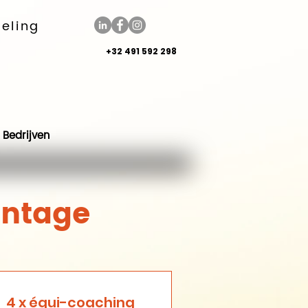
keling
+32 491 592 298
Bedrijven
antage
4 x équi-coaching