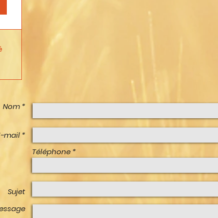
é
Nom *
E-mail *
Téléphone
Sujet
essage