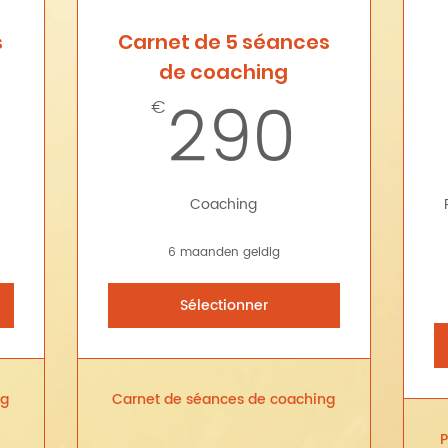
s
Carnet de 5 séances
de coaching
180€
290
290
€
Coaching
6 maanden geldig
Sélectionner
ng
Carnet de séances de coaching
P