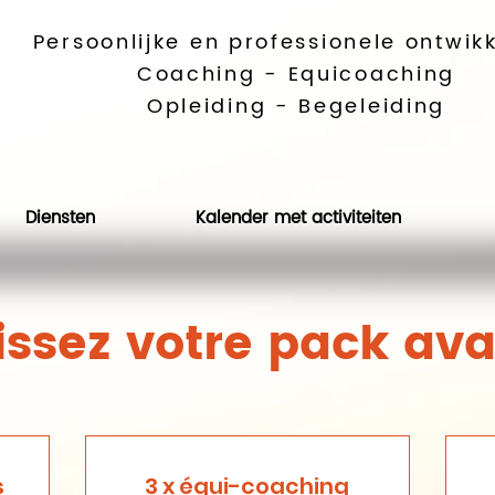
Persoonlijke en professionele ontwik
Coaching - Equicoaching
Opleiding - Begeleiding
Diensten
Kalender met activiteiten
issez votre pack av
s
3 x équi-coaching