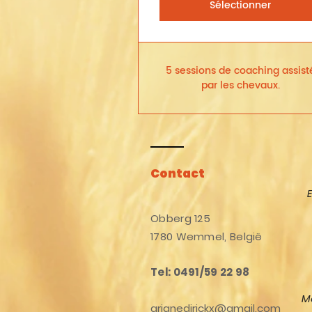
Sélectionner
5 sessions de coaching assist
par les chevaux.
Contact
Obberg 125
1780 Wemmel, België
Tel: 0491/59 22 98
M
arianedirickx@gmail.com