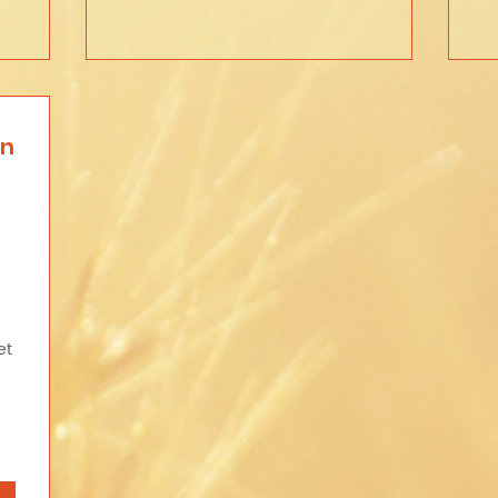
on
375€
i
et