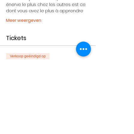
énerve le plus chez les autres est ce 
dont vous avez le plus à apprendre 
Meer weergeven
Tickets
Verkoop geëindigd op
Soort ticket
Achat Individuel
Meer info
Prijs
€ 50,00
Verkoop geëindigd op