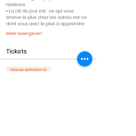
relations 
• La clé du jour est : ce qui vous 
énerve le plus chez les autres est ce 
dont vous avez le plus à apprendre 
Meer weergeven
Tickets
Verkoop geëindigd op
Soort ticket
Achat Individuel
Meer info
Prijs
€ 50,00