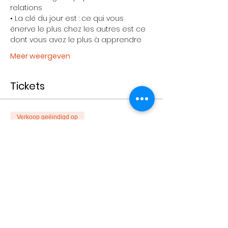
relations 
• La clé du jour est : ce qui vous 
énerve le plus chez les autres est ce 
dont vous avez le plus à apprendre 
Meer weergeven
Tickets
Verkoop geëindigd op
Soort ticket
Achat Individuel
Meer info
Prijs
€ 50,00