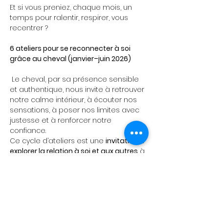
Et si vous preniez, chaque mois, un 
temps pour ralentir, respirer, vous 
recentrer ?
6 ateliers pour se reconnecter à soi 
grâce au cheval (janvier–juin 2026)
 Le cheval, par sa présence sensible 
et authentique, nous invite à retrouver 
notre calme intérieur, à écouter nos 
sensations, à poser nos limites avec 
justesse et à renforcer notre 
confiance.
Ce cycle d’ateliers est une 
invitation à 
explorer la relation à soi et aux autres
 à 
travers l’expérience vivante de la 
rencontre avec le cheval — sans 
besoin de savoir monter.
 Chaque atelier aborde un thème 
spécifique (présence, confiance, 