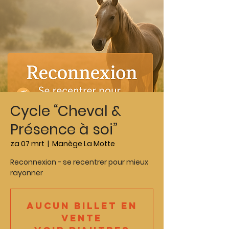
Cycle “Cheval &
Présence à soi”
za 07 mrt
  |  
Manège La Motte
Reconnexion - se recentrer pour mieux
rayonner
Aucun billet en
vente