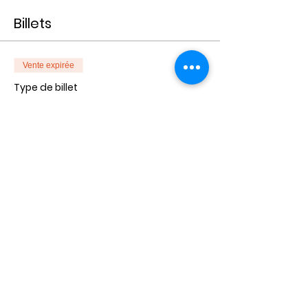
Billets
Vente expirée
Type de billet
Individuel
Plus d'info
Prix
50,00 €
Vente expirée
Type de billet
Pack 3
Plus d'info