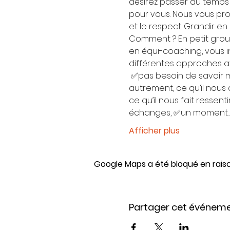
désirez passer du temps
pour vous. Nous vous pro
et le respect. Grandir en c
Comment ? En petit gro
en équi-coaching, vous i
différentes approches av
 ✅pas besoin de savoir m
autrement, ce qu’il nous di
ce qu’il nous fait ressent
échanges, ✅un moment
Afficher plus
Google Maps a été bloqué en rais
Partager cet événem