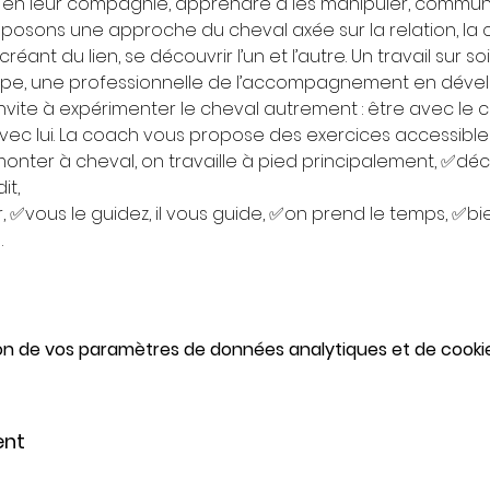
 en leur compagnie, apprendre à les manipuler, commun
posons une approche du cheval axée sur la relation, la c
réant du lien, se découvrir l’un et l’autre. Un travail sur so
upe, une professionnelle de l’accompagnement en déve
nvite à expérimenter le cheval autrement : être avec le c
ec lui. La coach vous propose des exercices accessibles
onter à cheval, on travaille à pied principalement, ✅déco
t, 
ir, ✅vous le guidez, il vous guide, ✅on prend le temps, ✅bi
…
on de vos paramètres de données analytiques et de cookie
ent