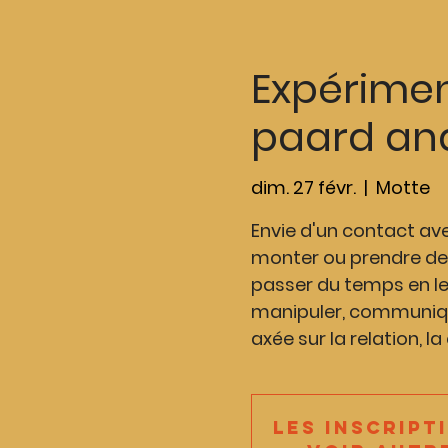
Expérimen
paard and
dim. 27 févr.
  |  
Motte
Envie d'un contact av
monter ou prendre des
passer du temps en l
manipuler, communiqu
axée sur la relation, l
Les inscript