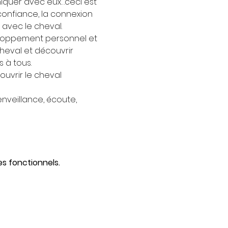
iquer avec eux…ceci est 
onfiance, la connexion 
i avec le cheval. 
loppement personnel et 
heval et découvrir 
 à tous.
uvrir le cheval 
enveillance, écoute, 
s fonctionnels.