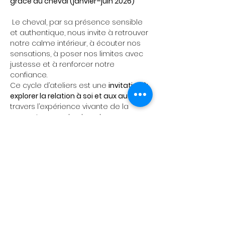
grâce au cheval (janvier–juin 2026)
 Le cheval, par sa présence sensible 
et authentique, nous invite à retrouver 
notre calme intérieur, à écouter nos 
sensations, à poser nos limites avec 
justesse et à renforcer notre 
confiance.
Ce cycle d’ateliers est une 
invitation à 
explorer la relation à soi et aux autres
 à 
travers l’expérience vivante de la 
rencontre avec le cheval — sans 
besoin de savoir monter.
 Chaque atelier aborde un thème 
spécifique (présence, confiance, 
communication, équilibre…) et peut se 
vivre séparément ou comme un 
parcours d’évolution personnelle.
Idéal pour :