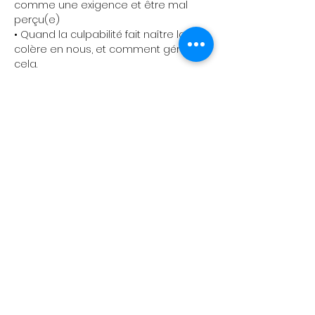
comme une exigence et être mal 
perçu(e) 
• Quand la culpabilité fait naître la 
colère en nous, et comment gérer 
cela. 
• La clé du jour est : exprimer vos 
sentiments et vos besoins
Afficher plus
Billets
Vente expirée
Type de billet
Achat individuel
Plus d'info
Prix